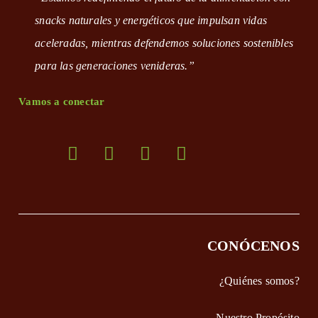
snacks naturales y energéticos que impulsan vidas
aceleradas, mientras defendemos soluciones sostenibles
para las generaciones venideras.”
Vamos a conectar
Opens
Opens
Opens
Opens
Opens
in
in
in
in
in
a
a
a
a
a
new
new
new
new
new
CONÓCENOS
tab
tab
tab
tab
tab
¿Quiénes somos?
Nuestro Propósito