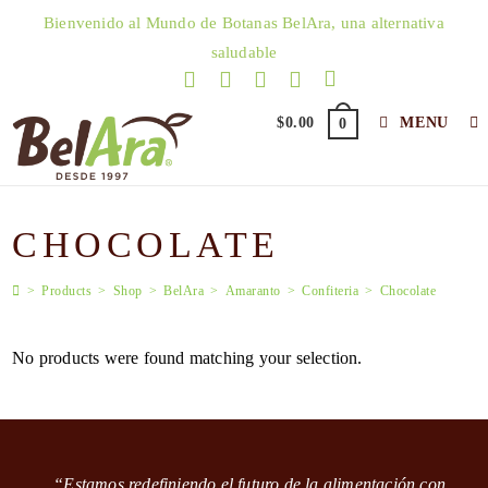
Skip
Bienvenido al Mundo de Botanas BelAra, una alternativa
to
saludable
content
$
0.00
MENU
0
CHOCOLATE
>
Products
>
Shop
>
BelAra
>
Amaranto
>
Confiteria
>
Chocolate
No products were found matching your selection.
“Estamos redefiniendo el futuro de la alimentación con