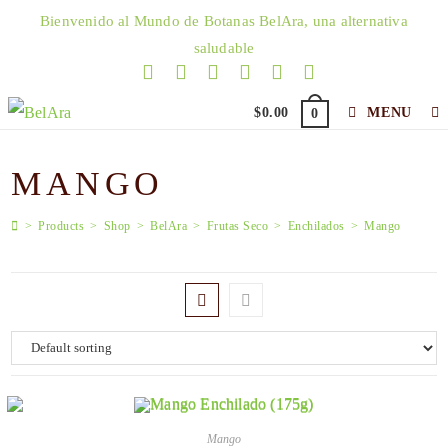
Skip
Bienvenido al Mundo de Botanas BelAra, una alternativa
to
saludable
content
$
0.00
MENU
0
MANGO
>
Products
>
Shop
>
BelAra
>
Frutas Seco
>
Enchilados
>
Mango
Mango