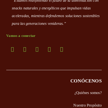
“Estamos redefiniendo el futuro de la alimentación con
snacks naturales y energéticos que impulsan vidas
aceleradas, mientras defendemos soluciones sostenibles
para las generaciones venideras.”
Vamos a conectar
Opens
Opens
Opens
Opens
Opens
in
in
in
in
in
a
a
a
a
a
new
new
new
new
new
CONÓCENOS
tab
tab
tab
tab
tab
¿Quiénes somos?
Nuestro Propósito