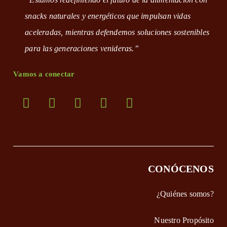
snacks naturales y energéticos que impulsan vidas
aceleradas, mientras defendemos soluciones sostenibles
para las generaciones venideras.”
Vamos a conectar
Opens
Opens
Opens
Opens
Opens
in
in
in
in
in
a
a
a
a
a
new
new
new
new
new
CONÓCENOS
tab
tab
tab
tab
tab
¿Quiénes somos?
Nuestro Propósito