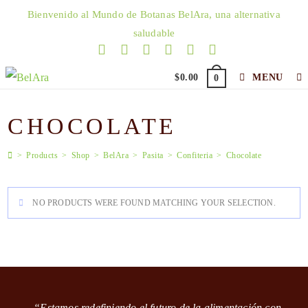
Skip
Bienvenido al Mundo de Botanas BelAra, una alternativa
to
saludable
content
$
0.00
MENU
0
CHOCOLATE
>
Products
>
Shop
>
BelAra
>
Pasita
>
Confiteria
>
Chocolate
NO PRODUCTS WERE FOUND MATCHING YOUR SELECTION.
“Estamos redefiniendo el futuro de la alimentación con