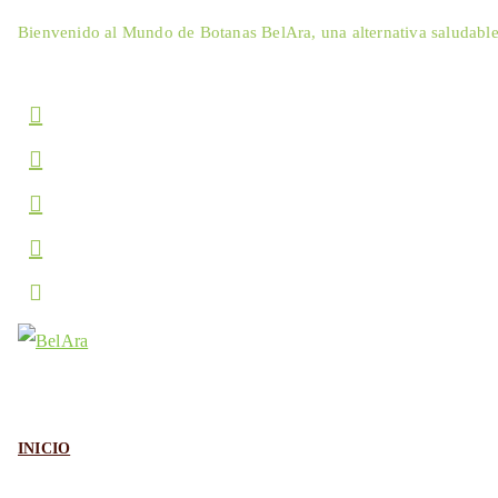
Skip
Bienvenido al Mundo de Botanas BelAra, una alternativa saludabl
to
content
INICIO