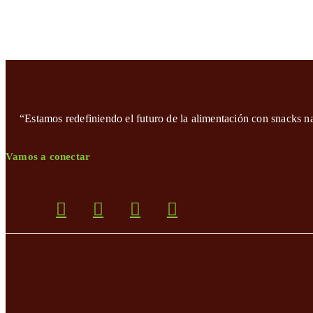
“Estamos redefiniendo el futuro de la alimentación con snacks n
Vamos a conectar
Opens
Opens
Opens
Opens
Opens
in
in
in
in
in
a
a
a
a
a
new
new
new
new
new
tab