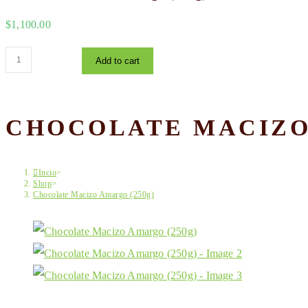
the
$
1,100.00
search
Chocolate
panel.
Add to cart
Macizo
Amargo
CHOCOLATE MACIZO
(250g)
quantity
Incio
>
Shop
>
Chocolate Macizo Amargo (250g)