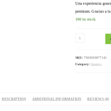
Una experiencia gourm
premium. Gracias a la 
100 in stock
Chocolate
Macizo
Amargo
SKU:
7503003877141
(250g)
Category:
Amargo
quantity
DESCRIPTION
ADDITIONAL INFORMATION
REVIEWS (0)